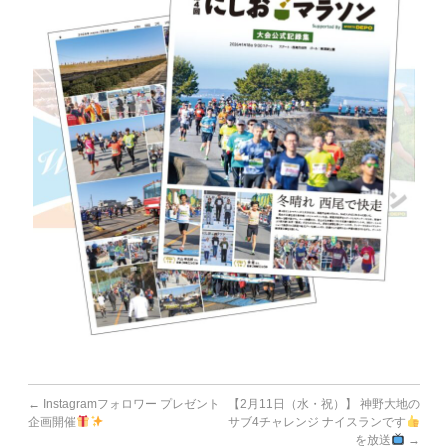
←
Instagramフォロワー プレゼント
【2月11日（水・祝）】 神野大地の
企画開催
サブ4チャレンジ ナイスランです
を放送
→