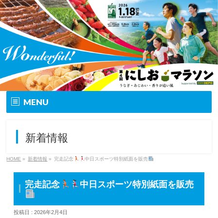
MENU
トップ
新着情報
大会要項
HOME
»
新着情報
»
完走記念
中日スポーツ特別紙面を販売
大会の特徴
完走記念
中日スポーツ特別紙面を販売
エントリー
投稿日 : 2026年2月4日
コース&アクセス