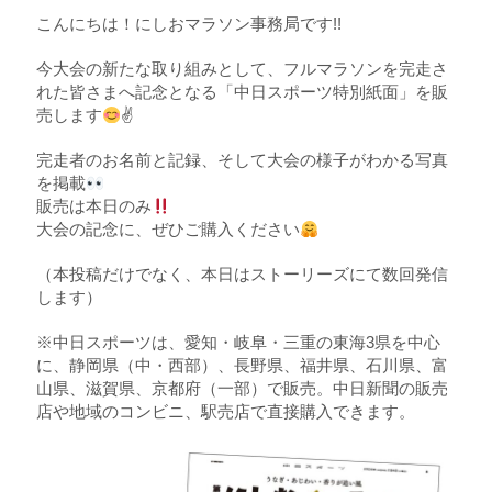
こんにちは！にしおマラソン事務局です!!
Q&A | お問い合わせ
今大会の新たな取り組みとして、フルマラソンを完走さ
ENGLISH
れた皆さまへ記念となる「中日スポーツ特別紙面」を販
売します
✌
完走者のお名前と記録、そして大会の様子がわかる写真
を掲載
販売は本日のみ
大会の記念に、ぜひご購入ください
（本投稿だけでなく、本日はストーリーズにて数回発信
します）
※中日スポーツは、愛知・岐阜・三重の東海3県を中心
に、静岡県（中・西部）、長野県、福井県、石川県、富
山県、滋賀県、京都府（一部）で販売。中日新聞の販売
店や地域のコンビニ、駅売店で直接購入できます。