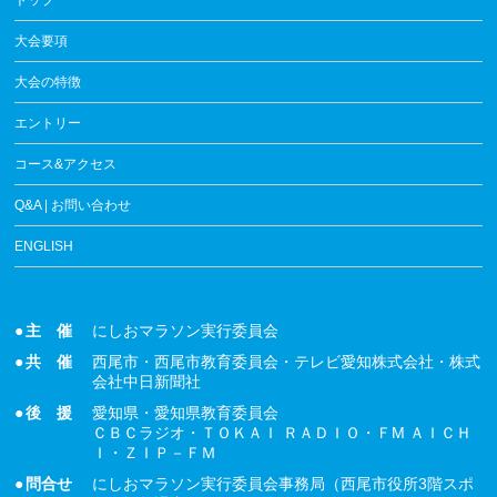
トップ
大会要項
大会の特徴
エントリー
コース&アクセス
Q&A | お問い合わせ
ENGLISH
●
主 催
にしおマラソン実行委員会
●
共 催
西尾市・西尾市教育委員会・テレビ愛知株式会社・株式
会社中日新聞社
●
後 援
愛知県・愛知県教育委員会
ＣＢＣラジオ・ＴＯＫＡＩ ＲＡＤＩＯ・ＦМ ＡＩＣＨ
Ｉ・ＺＩＰ－ＦＭ
●
問合せ
にしおマラソン実行委員会事務局（西尾市役所3階スポ